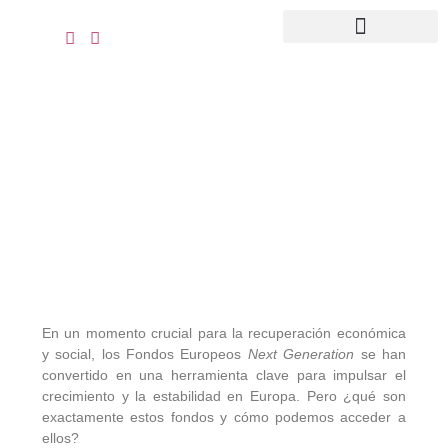
contenido
Quiénes somos
Recursos clientes
Guía rápida sobre los
Fondos Europeos
Next
Generation
:
Acceso y oportunidades para la
recuperación
En un momento crucial para la recuperación económica
y social, los Fondos Europeos
Next Generation
se han
convertido en una herramienta clave para impulsar el
crecimiento y la estabilidad en Europa. Pero ¿qué son
exactamente estos fondos y cómo podemos acceder a
ellos?