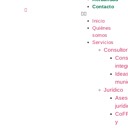
Contacto
Inicio
Quiénes
somos
Servicios
Consultor
Cons
integ
Idea
muni
Jurídico
Ases
juríd
CoF
y