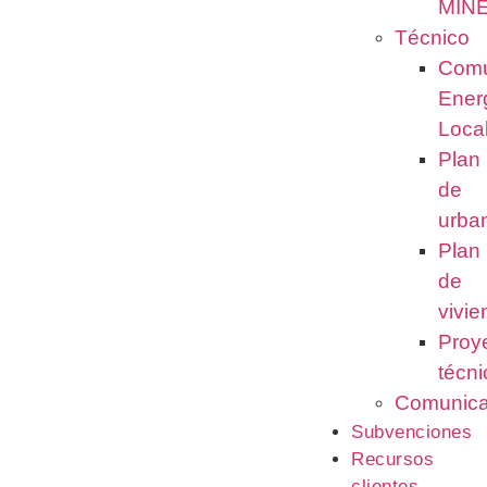
MIN
Técnico
Comu
Ener
Loca
Plan
de
urba
Plan
de
vivi
Proy
técni
Comunica
Subvenciones
Recursos
clientes