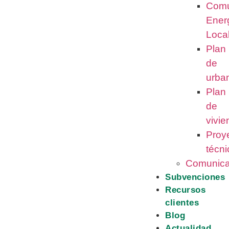
Comu
Ener
Loca
Plan
de
urba
Plan
de
vivi
Proy
técni
Comunica
Subvenciones
Recursos
clientes
Blog
Actualidad