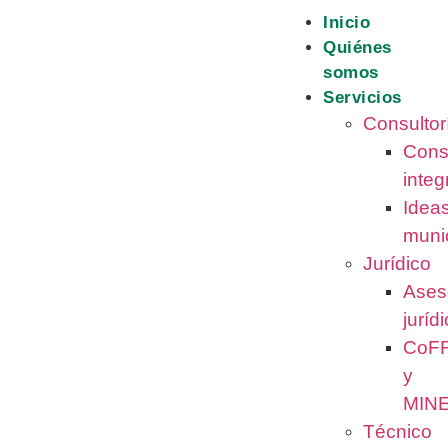
Inicio
Quiénes
somos
Servicios
Consultor
Cons
integ
Idea
muni
Jurídico
Ases
juríd
CoF
y
MIN
Técnico