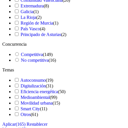
Comunidad Valenciana
(
26
)
Extremadura
(
8
)
Galicia
(
1
)
La Rioja
(
2
)
Región de Murcia
(
1
)
País Vasco
(
4
)
Principado de Asturias
(
2
)
Concurrencia
Competitiva
(
149
)
No competitiva
(
16
)
Temas
Autoconsumo
(
19
)
Digitalización
(
31
)
Eficiencia energética
(
50
)
Medioambiental
(
99
)
Movilidad urbana
(
15
)
Smart City
(
11
)
Otros
(
61
)
Aplicar
(165)
Restablecer