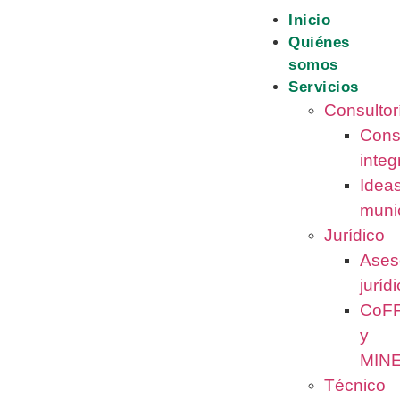
contenido
Inicio
Quiénes
somos
Servicios
Consultor
Cons
integ
Idea
muni
Jurídico
Ases
juríd
CoF
y
MIN
Técnico