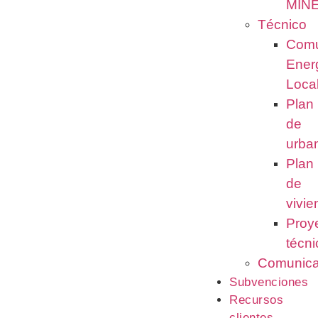
MIN
Técnico
Comu
Ener
Loca
Plan
de
urba
Plan
de
vivi
Proy
técni
Comunica
Subvenciones
Recursos
clientes