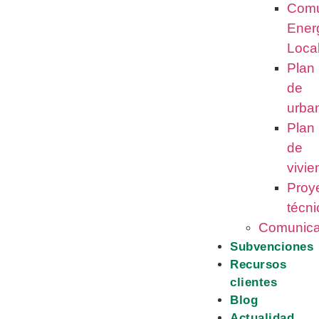
Comu
Ener
Loca
Plan
de
urba
Plan
de
vivi
Proy
técni
Comunica
Subvenciones
Recursos
clientes
Blog
Actualidad