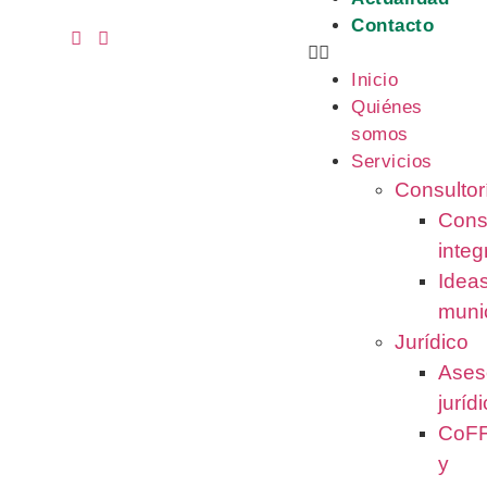
Contacto
Inicio
Quiénes
somos
Servicios
Consultor
Cons
integ
Idea
muni
Jurídico
Ases
juríd
CoF
y