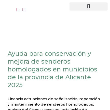
contenido
Quiénes somos
Recursos clientes
Ayuda para conservación y
mejora de senderos
homologados en municipios
de la provincia de Alicante
2025
Financia actuaciones de señalización, reparación
y mantenimiento de senderos homologados,
mejora del firme y accesos, instalación de