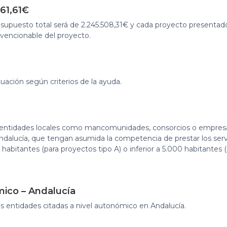
061,61€
resupuesto total será de 2.245.508,31€ y cada proyecto present
bvencionable del proyecto.
uación según criterios de la ayuda.
s entidades locales como mancomunidades, consorcios o empresas
e Andalucía, que tengan asumida la competencia de prestar los ser
 habitantes (para proyectos tipo A) o inferior a 5.000 habitantes 
mico – Andalucía
as entidades citadas a nivel autonómico en Andalucía.