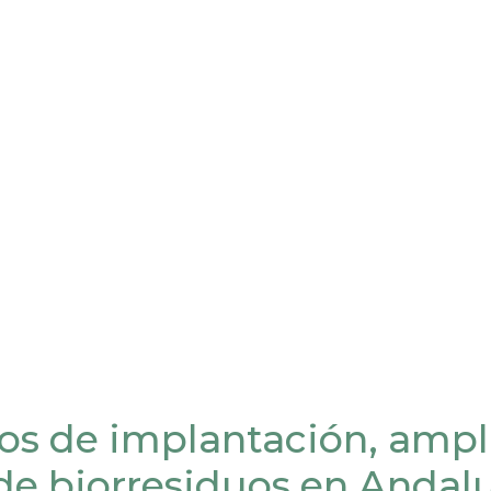
os de implantación, ampl
e biorresiduos en Andaluc