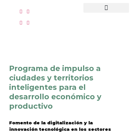
contenido
Quiénes somos
Recursos clientes
Programa de impulso a
ciudades y territorios
inteligentes para el
desarrollo económico y
productivo
Fomento de la digitalización y la
innovación tecnológica en los sectores