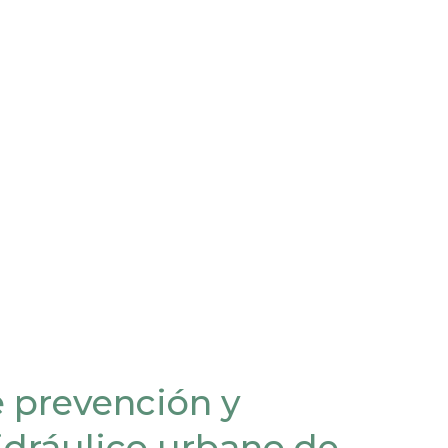
e prevención y
idráulico urbano de