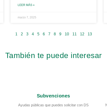
LEER MÁS »
marzo 7, 2025
1
2
3
4
5
6
7
8
9
10
11
12
13
También te puede interesar
Subvenciones
Ayudas públicas que puedes solicitar con DS
N